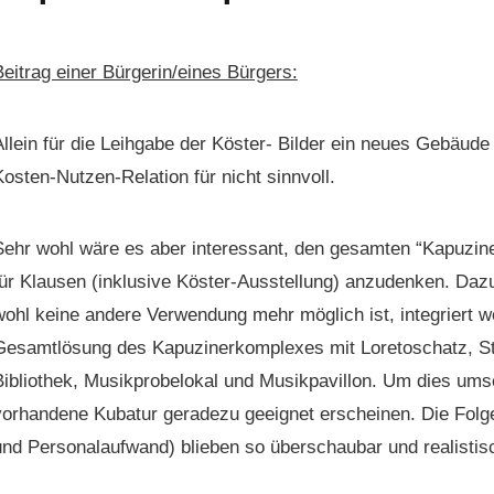
Beitrag ein­er Bürgerin/eines Bürgers:
llein für die Lei­h­gabe der Köster- Bilder ein neues Gebäude z
Kosten-Nutzen-Rela­tion für nicht sinnvoll.
Sehr wohl wäre es aber inter­es­sant, den gesamten “Kapuzin­er
ür Klausen (inklu­sive Köster-Ausstel­lung) anzu­denken. Dazu 
wohl keine andere Ver­wen­dung mehr möglich ist, inte­gri­ert 
Gesamtlö­sung des Kapuzin­erkom­plex­es mit Lore­toschatz, Sta
Bib­lio­thek, Musikpro­belokal und Musik­pavil­lon. Um dies um
vorhan­dene Kubatur ger­adezu geeignet erscheinen. Die Fol­g
und Per­son­alaufwand) blieben so über­schaubar und realistis