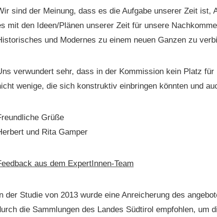
Wir sind der Mei­n­ung, dass es die Auf­gabe unser­er Zeit ist,
es mit den Ideen/Plänen unser­er Zeit für unsere Nachkom­me
His­torisches und Mod­ernes zu einem neuen Ganzen zu verb
ns ver­wun­dert sehr, dass in der Kom­mis­sion kein Platz für 
icht wenige, die sich kon­struk­tiv ein­brin­gen kön­nten und 
Fre­undliche Grüße
Her­bert und Rita Gamper
Feed­back aus dem ExpertInnen-Team
In der Studie von 2013 wurde eine Anre­icherung des ange­bote
urch die Samm­lun­gen des Lan­des Südtirol emp­fohlen, um die 