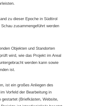
rleisten.
tand zu dieser Epoche in Südtirol
gen Schau zusam­menge­führt wer­den
n­den Objek­ten und Stan­dorten
rüft wird, wie das Pro­jekt im Are­al
 unterge­bracht wer­den kann sowie
­den ist.
en, ist ein großes Anliegen des
 im Vor­feld der Bear­beitung in
 ges­tartet (Briefkästen, Web­site,