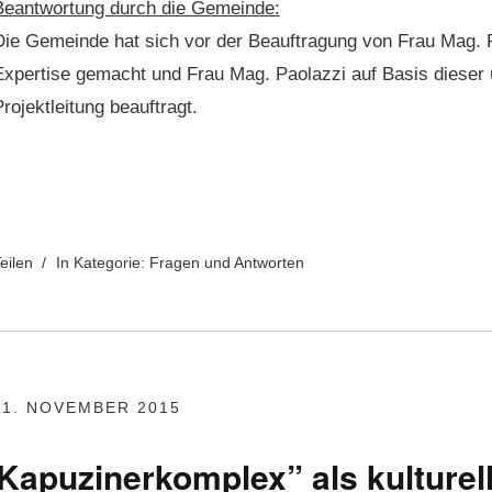
Beant­wor­tung durch die Gemeinde:
Die Gemeinde hat sich vor der Beauf­tra­gung von Frau Mag. P
Exper­tise gemacht und Frau Mag. Pao­lazzi auf Basis dieser 
ro­jek­tleitung beauftragt.
eilen
In Kategorie:
Fragen und Antworten
11. NOVEMBER 2015
Kapuzinerkomplex” als kulturel