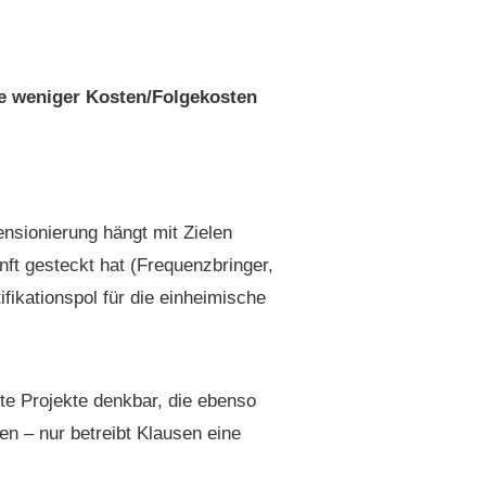
ie weniger Kosten/Folgekosten
­sion­ierung hängt mit Zie­len
ft gesteckt hat (Fre­quenzbringer,
­fika­tion­spol für die ein­heimis­che
rte Pro­jek­te denkbar, die eben­so
n­nen – nur betreibt Klausen eine