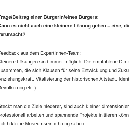
Frage/Beitrag ein­er Bürgerin/eines Bürgers:
Kann es nicht auch eine kleinere Lösung geben – eine, d
verursacht?
Feed­back aus dem ExpertInnen-Team:
Kleinere Lösun­gen sind immer möglich. Die emp­foh­lene Dimen
zusam­men, die sich Klausen für seine Entwick­lung und Zukun­
nziehungskraft, Vital­isierung der his­torischen Alt­stadt, Iden­ti
Bevölkerung etc.).
teckt man die Ziele nieder­er, sind auch klein­er dimen­sion­ie
ro­fes­sionell arbeit­en und span­nende Pro­jek­te ini­ti­ieren kö
solch kleine Muse­um­sein­rich­tung schon.