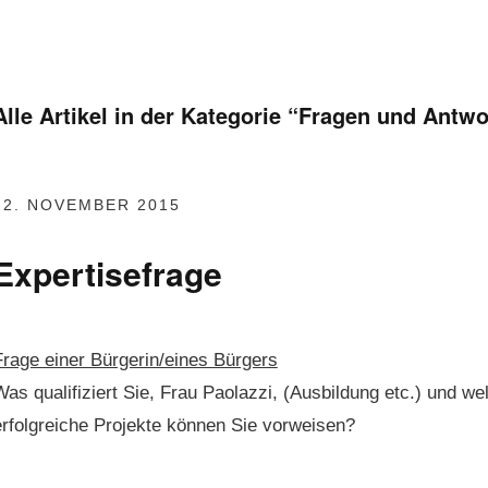
Alle Artikel in der Kategorie “
Fragen und Antwo
12. NOVEMBER 2015
Expertisefrage
Frage ein­er Bürgerin/eines Bürgers
as qual­i­fiziert Sie, Frau Pao­lazzi, (Aus­bil­dung etc.) und 
rfol­gre­iche Pro­jek­te kön­nen Sie vorweisen?