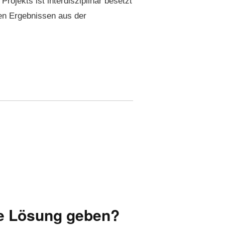
jek­ts ist inter­diszi­plinär beset­zt
den Ergeb­nis­sen aus der
re Lösung geben?