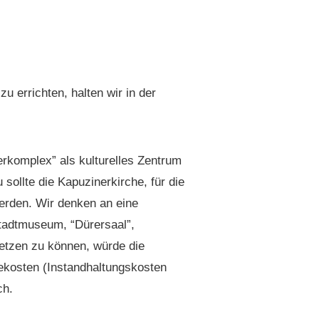
u erricht­en, hal­ten wir in der
kom­plex” als kul­turelles Zen­trum
sollte die Kapuzin­erkirche, für die
wer­den. Wir denken an eine
dt­mu­se­um, “Dür­ersaal”,
set­zen zu kön­nen, würde die
ekosten (Instand­hal­tungskosten
ch.