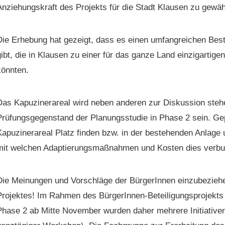
Anziehungskraft des Pro­jek­ts für die Stadt Klausen zu gewäh
Die Erhe­bung hat gezeigt, dass es einen umfan­gre­ichen Bes
ibt, die in Klausen zu ein­er für das ganze Land einzi­gar­ti­
könnten.
Das Kapuzinerareal wird neben anderen zur Diskus­sion ste­he
rü­fungs­ge­gen­stand der Pla­nungsstudie in Phase 2 sein. Gep
Kapuzinerareal Platz find­en bzw. in der beste­hen­den Anlage
mit welchen Adap­tierungs­maß­nah­men und Kosten dies ver­bun
Die Mei­n­un­gen und Vorschläge der Bürg­erIn­nen einzubezieh
ro­jek­tes! Im Rah­men des Bürg­erIn­nen-Beteili­gung­spro­jek­ts
hase 2 ab Mitte Novem­ber wur­den daher mehrere Ini­tia­tiv­en