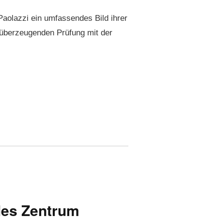
ao­lazzi ein umfassendes Bild ihrer
überzeu­gen­den Prü­fung mit der
les Zentrum