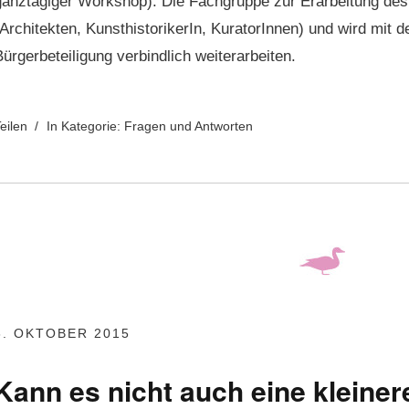
anztägiger Work­shop). Die Fach­gruppe zur Erar­beitung des Pro­
Architek­ten, Kun­sthis­torik­erIn, Kura­torIn­nen) und wird mit 
ürg­er­beteili­gung verbindlich weiterarbeiten.
eilen
In Kategorie:
Fragen und Antworten
6. OKTOBER 2015
Kann es nicht auch eine kleine