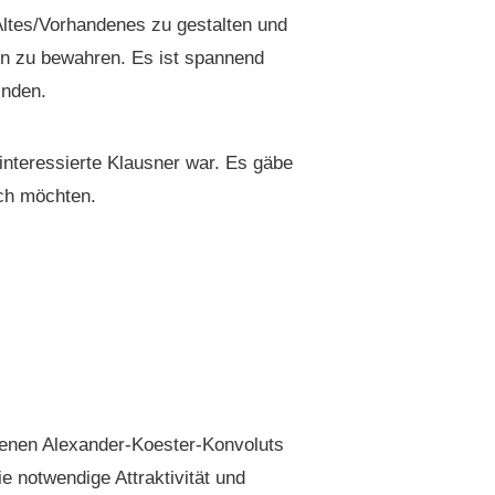
 Altes/Vorhandenes zu gestal­ten und
n zu bewahren. Es ist span­nend
inden.
inter­essierte Klaus­ner war. Es gäbe
auch möchten.
­nen Alexan­der-Koester-Kon­vo­luts
notwendi­ge Attrak­tiv­ität und