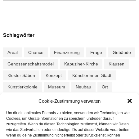
Schlagwörter
Areal
Chance
Finanzierung
Frage
Gebäude
Genossenschaftsmodel
Kapuziner-Kirche
Klausen
Kloster Säben
Konzept
KünstlerInnen-Stadt
Künstlerkolonie
Museum
Neubau
Ort
Parkplatz
Schindergries
Spende
Stadt-Profil
Cookie-Zustimmung verwalten
Stadtmuseum
Stiftung
Verkehr
Vorgeschichte
Um dir ein optimales Erlebnis zu bieten, verwenden wir Technologien wie
Cookies, um Geräteinformationen zu speichern und/oder darauf
zeitgemäß
zuzugreifen. Wenn du diesen Technologien zustimmst, können wir Daten
wie das Surfverhalten oder eindeutige IDs auf dieser Website verarbeiten.
Wenn du deine Zustimmung nicht erteilst oder zurückziehst, können