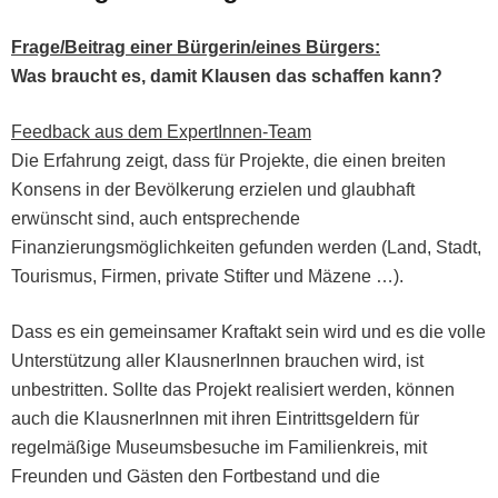
Frage/Beitrag ein­er Bürgerin/eines Bürgers:
Was braucht es, damit Klausen das schaf­fen kann?
Feed­back aus dem ExpertInnen-Team
Die Erfahrung zeigt, dass für Pro­jek­te, die einen bre­it­en
Kon­sens in der Bevölkerung erzie­len und glaub­haft
erwün­scht sind, auch entsprechende
Finanzierungsmöglichkeit­en gefun­den wer­den (Land, Stadt,
Touris­mus, Fir­men, pri­vate Stifter und Mäzene …).
Dass es ein gemein­samer Kraftakt sein wird und es die volle
Unter­stützung aller Klaus­ner­In­nen brauchen wird, ist
unbe­strit­ten. Sollte das Pro­jekt real­isiert wer­den, kön­nen
auch die Klaus­ner­In­nen mit ihren Ein­tritts­geldern für
regelmäßige Muse­ums­be­suche im Fam­i­lienkreis, mit
Fre­un­den und Gästen den Fortbe­stand und die