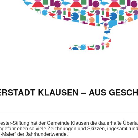
..
–
ERSTADT
KLAUSEN
AUS
GESCH
ester-Stiftung hat der Gemeinde Klausen die dauer­hafte Über­la
e­fähr eben so viele Zeich­nun­gen und Skizzen, inge­samt rund
-Maler“ der Jahrhundertwende.