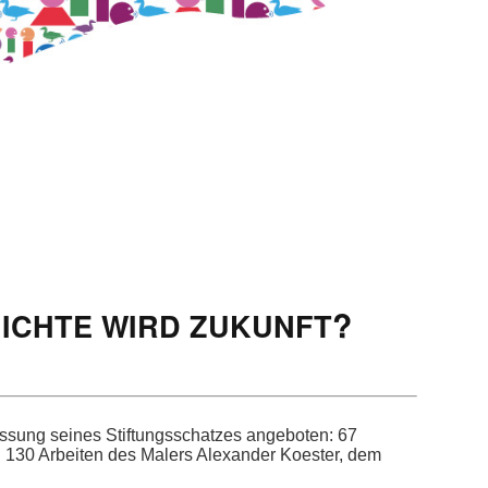
?
ICHTE
WIRD
ZUKUNFT
s­sung seines Stiftungss­chatzes ange­boten: 67
 130 Arbeit­en des Malers Alexan­der Koester, dem