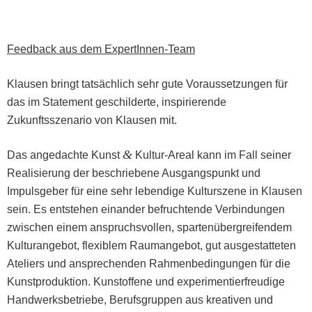
Feed­back aus dem ExpertInnen-Team
Klausen bringt tat­säch­lich sehr gute Voraus­set­zun­gen für
das im State­ment geschilderte, inspiri­erende
Zukun­ftsszenario von Klausen mit.
&
Das angedachte Kun­st
Kul­tur-Are­al kann im Fall sein­er
Real­isierung der beschriebene Aus­gangspunkt und
Impuls­ge­ber für eine sehr lebendi­ge Kul­turszene in Klausen
sein. Es entste­hen einan­der befruch­t­ende Verbindun­gen
zwis­chen einem anspruchsvollen, spartenüber­greifen­d­em
Kul­tur­ange­bot, flex­i­blem Rau­mange­bot, gut aus­ges­tat­teten
Ate­liers und ansprechen­den Rah­menbe­din­gun­gen für die
Kun­st­pro­duk­tion. Kun­stof­fene und exper­i­men­tier­freudi­ge
Handw­erks­be­triebe, Beruf­s­grup­pen aus kreativ­en und