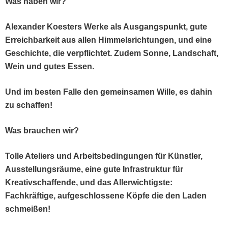
Was haben wir?
Alexan­der Koesters Werke als Aus­gangspunkt, gute
Erre­ich­barkeit aus allen Him­mel­srich­tun­gen, und eine
Geschichte, die verpflichtet. Zudem Sonne, Land­schaft,
Wein und gutes Essen.
Und im besten
Falle den gemein­samen Wille, es dahin
zu schaffen!
Was brauchen wir?
Tolle Ate­liers und Arbeits­be­din­gun­gen für Kün­stler,
Ausstel­lungsräume, eine gute Infra­struk­tur für
Kreativschaf­fende, und das Aller­wichtig­ste:
Fachkräftige, aufgeschlossene Köpfe die den Laden
schmeißen!