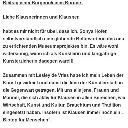
Beitrag ein­er Bürgerin/eines Bürgers
Liebe Klaus­ner­in­nen und Klausner,
habt es mir nicht für übel, dass ich, Sonya Hofer,
selb­stver­ständlich eine glühende Befür­wor­terin des neu
zu errich­t­en­den Muse­um­spro­jek­tes bin. Es wäre wohl
wider­sin­nig, wenn ich als Kün­st­lerin und langjährige
Kun­sterzieherin dage­gen wäre!!!
Zusam­men mit Les­ley de Vries habe ich mein Leben der
Kun­st gewid­met und damit die Idee der Kün­stler­stadt in
die Gegen­wart getra­gen. Mit uns alle jene, Frauen und
Män­ner, die sich aktiv für Klausen in allen Bere­ichen, wie
Wirtschaft, Kun­st und Kul­tur, Brauch­tum und Tra­di­tion
einge­set­zt haben. Insofern ist Klausen immer noch ein „
Biotop für Menschen“.