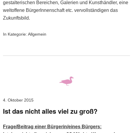
gestal­ter­ischen Bere­ichen, Gale­rien und Kun­sthändler, eine
weltof­fene Bürg­erIn­nen­schaft etc. ver­voll­ständi­gen das
Zukunftsbild.
In Kategorie:
Allgemein
4. Oktober 2015
Ist das nicht alles viel zu groß?
Frage/Beitrag ein­er Bürgerin/eines Bürgers: