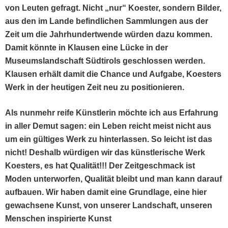
von Leuten gefragt. Nicht „nur“ Koester, son­dern Bilder,
aus den im Lande befind­lichen Samm­lun­gen aus der
Zeit um die Jahrhun­der­twende wür­den dazu kom­men.
Damit kön­nte in Klausen eine Lücke in der
Muse­um­s­land­schaft Südtirols geschlossen wer­den.
Klausen erhält damit die Chance und Auf­gabe, Koesters
Werk in der heuti­gen Zeit neu zu positionieren.
Als nun­mehr reife Kün­st­lerin möchte ich aus Erfahrung
in aller Demut sagen: ein Leben reicht meist nicht aus
um ein gültiges Werk zu hin­ter­lassen. So leicht ist das
nicht! Deshalb würdi­gen wir das kün­st­lerische Werk
Koesters, es hat Qual­ität!!! Der Zeit­geschmack ist
Mod­en unter­wor­fen, Qual­ität bleibt und man kann darauf
auf­bauen. Wir haben damit eine Grund­lage, eine hier
gewach­sene Kun­st, von unser­er Land­schaft, unseren
Men­schen inspiri­erte Kunst