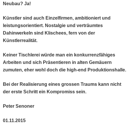
Neubau? Ja!
Kün­stler sind auch Einzelfir­men, ambi­tion­iert und
leis­tung­sori­en­tiert. Nos­tal­gie und verträumtes
Dahin­werkeln sind Klis­chees, fern von der
Künstlerrealität.
Kein­er Tis­chlerei würde man ein konkur­ren­zfähiges
Arbeit­en und sich Präsen­tieren in alten Gemäuern
zumuten, eher wohl doch die high-end Produktionshalle.
Bei der Real­isierung eines grossen Traums kann nicht
der erste Schritt ein Kom­pro­miss sein.
Peter Senon­er
01.11.2015