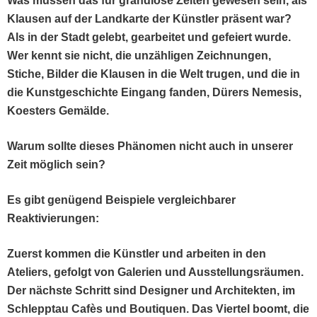
Was müssen das für grandiose Zeit­en gewe­sen sein, als
Klausen auf der Land­karte der Kün­stler präsent war?
Als in der Stadt gelebt, gear­beit­et und gefeiert wurde.
Wer ken­nt sie nicht, die unzäh­li­gen Zeich­nun­gen,
Stiche, Bilder die Klausen in die Welt tru­gen, und die in
die Kun­st­geschichte Ein­gang fan­den, Dür­ers Neme­sis,
Koesters Gemälde.
Warum sollte dieses Phänomen nicht auch in unser­er
Zeit möglich sein?
Es gibt genü­gend Beispiele ver­gle­ich­bar­er
Reaktivierungen:
Zuerst kom­men die Kün­stler und arbeit­en in den
Ate­liers, gefol­gt von Gale­rien und Ausstel­lungsräu­men.
Der näch­ste Schritt sind Design­er und Architek­ten, im
Schlepp­tau Cafès und Bou­tiquen. Das Vier­tel boomt, die