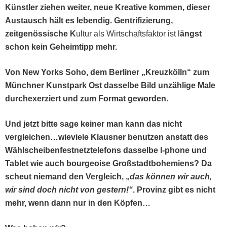
Kün­stler ziehen weit­er, neue Kreative kom­men, dieser
Aus­tausch hält es lebendig. Gen­tri­fizierung,
zeit­genös­sis­che K
ultur als Wirtschafts­fak­tor ist l
ängst
schon kein Geheimtipp mehr.
Von New Yorks Soho, dem Berlin­er „Kreuzkölln“ zum
Münch­n­er Kun­st­park Ost das­selbe Bild unzäh­lige Male
durchex­erziert und zum For­mat geworden.
Und jet­zt bitte sage kein­er man kann das nicht
vergleichen…wieviele Klaus­ner benutzen anstatt des
Wählscheiben­fest­net­ztele­fons das­selbe I‑phone und
Tablet wie auch bour­geoise Großs­tadt­bo­hemiens? Da
scheut nie­mand den Ver­gle­ich, „
das kön­nen wir auch,
wir sind doch nicht von gestern!“
. Prov­inz gibt es nicht
mehr, wenn dann nur in den Köpfen…