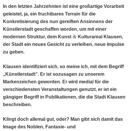
In den let­zten Jahrzehn­ten ist eine großar­tige Vorar­beit
geleis­tet, ja, ein frucht­bares Ter­rain für die
Konkretisierung des nun gereiften Ansin­nens der
Kün­stler­stadt geschaf­fen wor­den, um mit ein­er
&
mod­er­nen Struk­tur, dem Kun­st
Kul­tur­areal Klausen,
der Stadt ein neues Gesicht zu ver­lei­hen, neue Impulse
zu geben.
Klausen iden­ti­fiziert sich, so meine ich, mit dem Begriff
„Kün­stler­stadt“. Er ist sozusagen zu unserem
Marken­ze­ichen gewor­den. Er wird medi­al für die
ver­schieden­sten Ver­anstal­tun­gen genutzt, er ist ein
gängiger Begriff in Pub­lika­tio­nen, die die Stadt Klausen
beschreiben.
Klingt doch alle­mal gut, oder? Man gibt sich damit das
Image des Noblen, Fan­tasie- und