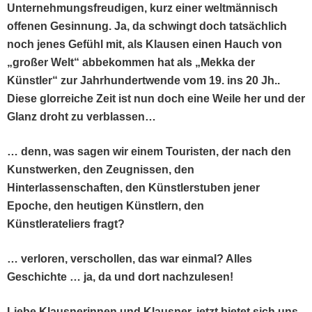
Unternehmungs­freudi­gen, kurz ein­er welt­män­nisch
offe­nen Gesin­nung. Ja, da schwingt doch tat­säch­lich
noch jenes Gefühl mit, als Klausen einen Hauch von
„großer Welt“ abbekom­men hat als „Mek­ka der
Kün­stler“ zur Jahrhun­der­twende vom 19. ins 20 Jh..
Diese glo­r­re­iche Zeit ist nun doch eine Weile her und der
Glanz dro­ht zu verblassen…
… denn, was sagen wir einem Touris­ten, der nach den
Kunst­werken, den Zeug­nis­sen, den
Hin­ter­lassen­schaften, den Kün­stler­stuben jen­er
Epoche, den heuti­gen Kün­stlern, den
Kün­stler­ate­liers fragt?
… ver­loren, ver­schollen,
das war ein­mal? Alles
Geschichte … ja, da und dort nachzulesen!
Liebe Klaus­ner­in­nen und Klaus­ner, jet­zt bietet sich uns