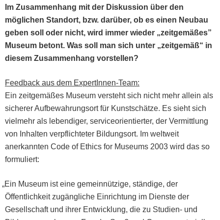
Im Zusam­men­hang mit der Diskus­sion über den
möglichen Stan­dort, bzw. darüber, ob es einen Neubau
geben soll oder nicht, wird immer wieder „zeit­gemäßes”
Muse­um betont. Was soll man sich unter „zeit­gemäß“ in
diesem Zusam­men­hang vorstellen?
Feed­back aus dem Exper­tIn­nen-Team
:
Ein zeit­gemäßes Muse­um ver­ste­ht sich nicht mehr allein als
sicher­er Auf­be­wahrung­sort für Kun­stschätze. Es sieht sich
vielmehr als lebendi­ger, ser­vice­ori­en­tiert­er, der Ver­mit­tlung
von Inhal­ten verpflichteter Bil­dung­sort. Im weltweit
anerkan­nten Code of Ethics for Muse­ums 2003 wird das so
formuliert:
„
Ein Muse­um ist eine gemein­nützige, ständi­ge, der
Öffentlichkeit zugängliche Ein­rich­tung im Dien­ste der
Gesellschaft und ihrer Entwick­lung, die zu Stu­di­en- und