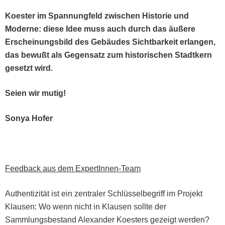
Koester im Span­nungfeld zwis­chen His­to­rie und
Mod­erne: diese Idee muss auch durch das äußere
Erschei­n­ungs­bild des Gebäudes Sicht­barkeit erlan­gen,
das bewußt als Gegen­satz zum his­torischen Stadtk­ern
geset­zt wird.
Seien wir mutig!
Sonya Hofer
Feed­back aus dem ExpertInnen-Team
Authen­tiz­ität ist ein zen­traler Schlüs­sel­be­griff im Pro­jekt
Klausen: Wo wenn nicht in Klausen sollte der
Samm­lungs­be­stand Alexan­der Koesters gezeigt wer­den?