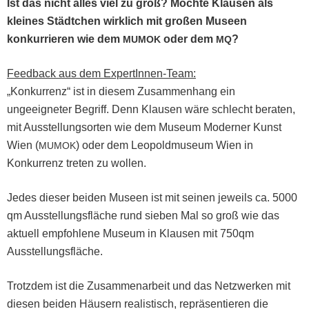
Ist das nicht alles viel zu groß? Möchte Klausen als
kleines Städtchen wirk­lich mit großen Museen
konkur­ri­eren wie dem
oder dem
?
MUMOK
MQ
Feed­back aus dem Exper­tIn­nen-Team
:
„Konkur­renz“ ist in diesem Zusam­men­hang ein
ungeeigneter Begriff. Denn Klausen wäre schlecht berat­en,
mit Ausstel­lung­sorten wie dem Muse­um Mod­ern­er Kun­st
Wien (
) oder dem Leopold­mu­se­um Wien in
MUMOK
Konkur­renz treten zu wollen.
Jedes dieser bei­den Museen ist mit seinen jew­eils ca. 5000
qm Ausstel­lungs­fläche rund sieben Mal so groß wie das
aktuell emp­foh­lene Muse­um in Klausen mit 750qm
Ausstellungsfläche.
Trotz­dem ist die Zusam­me­nar­beit und das Net­zw­erken mit
diesen bei­den Häusern real­is­tisch, repräsen­tieren die