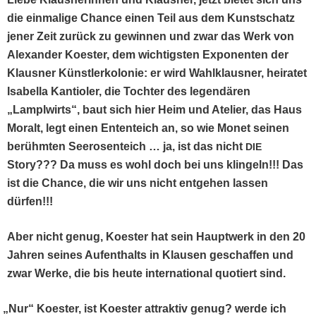
die ein­ma­lige Chance einen Teil aus dem Kun­stschatz
jen­er Zeit zurück zu gewin­nen und zwar das Werk von
Alexan­der Koester, dem wichtig­sten Expo­nen­ten der
Klaus­ner Kün­stlerkolonie: er wird Wahlk­laus­ner, heiratet
Isabel­la Kan­ti­ol­er, die Tochter des leg­endären
„Lam­plwirts“, baut sich hier Heim und Ate­lier, das Haus
Moralt, legt einen Enten­te­ich an, so wie Mon­et seinen
berühmten Seerosen­te­ich … ja, ist das nicht
DIE
Sto­ry??? Da muss es wohl doch bei uns klin­geln!!! Das
ist die Chance, die wir uns nicht ent­ge­hen lassen
dürfen!!!
Aber nicht genug, Koester hat sein Hauptwerk in den 20
Jahren seines Aufen­thalts in Klausen geschaf­fen und
zwar Werke, die bis heute inter­na­tion­al quotiert sind.
„
Nur“ Koester, ist Koester attrak­tiv genug? werde ich