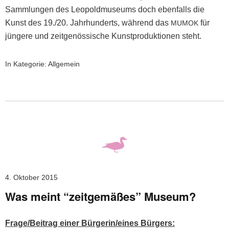
Samm­lun­gen des Leopold­mu­se­ums doch eben­falls die
Kun­st des 19./20. Jahrhun­derts, während das
für
MUMOK
jün­gere und zeit­genös­sis­che Kun­st­pro­duk­tio­nen steht.
In Kategorie:
Allgemein
4. Oktober 2015
Was meint “zeitgemäßes” Museum?
Frage/Beitrag ein­er Bürgerin/eines Bürgers: