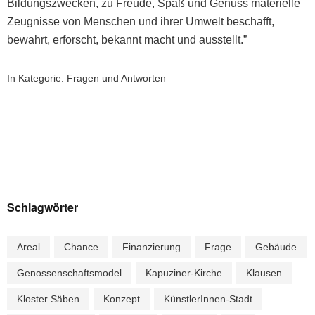
Bil­dungszweck­en, zu Freude, Spaß und Genuss materielle
Zeug­nisse von Men­schen und ihrer Umwelt beschafft,
bewahrt, erforscht, bekan­nt macht und ausstellt.”
In Kategorie:
Fragen und Antworten
Schlagwörter
Areal
Chance
Finanzierung
Frage
Gebäude
Genossenschaftsmodel
Kapuziner-Kirche
Klausen
Kloster Säben
Konzept
KünstlerInnen-Stadt