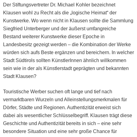
Der Stiftungsvertreter Dr. Michael Kohler beze­ich­net
Klausen wohl zu Recht als die „logis­che Heimat“ der
Kunst­werke. Wo wenn nicht in Klausen sollte die Samm­lung
Siegfried Unter­berg­er und der äußerst umfan­gre­iche
Bestand weit­er­er Kunst­werke dieser Epoche in
Lan­des­be­sitz gezeigt wer­den – die Kom­bi­na­tion der Werke
wür­den sich aufs Beste ergänzen und bere­ich­ern. In welch­er
Stadt Südtirols soll­ten Kün­st­lerIn­nen ähn­lich willkom­men
sein wie in der als Kün­stler­stadt geprägten und bekan­nten
Stadt Klausen?
Touris­tis­che Wer­ber suchen oft lange und tief nach
ver­mark­t­baren Wurzeln und Alle­in­stel­lungsmerk­malen für
Dör­fer, Städte und Regio­nen. Authen­tiz­ität erweist sich
dabei als wesentlich­er Schlüs­sel­be­griff. Klausen trägt diese
Geschichte und Authen­tiz­ität bere­its in sich – eine sehr
beson­dere Sit­u­a­tion und eine sehr große Chance für