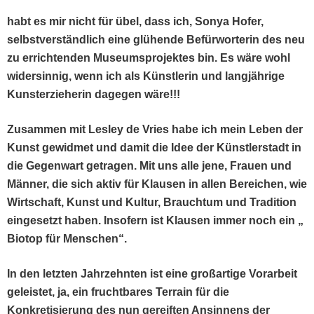
habt es mir nicht für übel, dass ich, Sonya Hofer,
selb­stver­ständlich eine glühende Befür­wor­terin des neu
zu errich­t­en­den Muse­um­spro­jek­tes bin. Es wäre wohl
wider­sin­nig, wenn ich als Kün­st­lerin und langjährige
Kun­sterzieherin dage­gen wäre!!!
Zusam­men mit Les­ley de Vries habe ich mein Leben der
Kun­st gewid­met und damit die Idee der Kün­stler­stadt in
die Gegen­wart getra­gen. Mit uns alle jene, Frauen und
Män­ner, die sich aktiv für Klausen in allen Bere­ichen, wie
Wirtschaft, Kun­st und Kul­tur, Brauch­tum und Tra­di­tion
einge­set­zt haben. Insofern ist Klausen immer noch ein „
Biotop für Menschen“.
In den let­zten Jahrzehn­ten ist eine großar­tige Vorar­beit
geleis­tet, ja, ein frucht­bares Ter­rain für die
Konkretisierung des nun gereiften Ansin­nens der