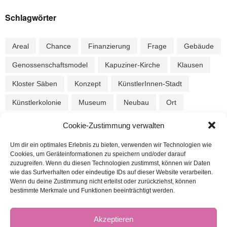
Schlagwörter
Areal
Chance
Finanzierung
Frage
Gebäude
Genossenschaftsmodel
Kapuziner-Kirche
Klausen
Kloster Säben
Konzept
KünstlerInnen-Stadt
Künstlerkolonie
Museum
Neubau
Ort
Parkplatz
Schindergries
Spende
Stadt-Profil
Cookie-Zustimmung verwalten
Stadtmuseum
Stiftung
Verkehr
Vorgeschichte
Um dir ein optimales Erlebnis zu bieten, verwenden wir Technologien wie
Cookies, um Geräteinformationen zu speichern und/oder darauf
zeitgemäß
zuzugreifen. Wenn du diesen Technologien zustimmst, können wir Daten
wie das Surfverhalten oder eindeutige IDs auf dieser Website verarbeiten.
Wenn du deine Zustimmung nicht erteilst oder zurückziehst, können
bestimmte Merkmale und Funktionen beeinträchtigt werden.
Akzeptieren