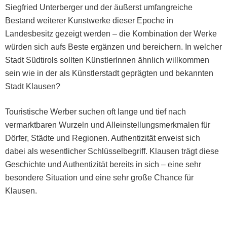
Siegfried Unter­berg­er und der äußerst umfan­gre­iche
Bestand weit­er­er Kunst­werke dieser Epoche in
Lan­des­be­sitz gezeigt wer­den – die Kom­bi­na­tion der Werke
wür­den sich aufs Beste ergänzen und bere­ich­ern. In welch­er
Stadt Südtirols soll­ten Kün­st­lerIn­nen ähn­lich willkom­men
sein wie in der als Kün­stler­stadt geprägten und bekan­nten
Stadt Klausen?
Touris­tis­che Wer­ber suchen oft lange und tief nach
ver­mark­t­baren Wurzeln und Alle­in­stel­lungsmerk­malen für
Dör­fer, Städte und Regio­nen. Authen­tiz­ität erweist sich
dabei als wesentlich­er Schlüs­sel­be­griff. Klausen trägt diese
Geschichte und Authen­tiz­ität bere­its in sich – eine sehr
beson­dere Sit­u­a­tion und eine sehr große Chance für
Klausen.