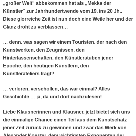
„großer Welt“ abbekom­men hat als „Mek­ka der
Kün­stler“ zur Jahrhun­der­twende vom 19. ins 20 Jh..
Diese glo­r­re­iche Zeit ist nun doch eine Weile her und der
Glanz dro­ht zu verblassen…
… denn, was sagen wir einem Touris­ten, der nach den
Kunst­werken, den Zeug­nis­sen, den
Hin­ter­lassen­schaften, den Kün­stler­stuben jen­er
Epoche, den heuti­gen Kün­stlern, den
Kün­stler­ate­liers fragt?
… ver­loren, ver­schollen,
das war ein­mal? Alles
Geschichte … ja, da und dort nachzulesen!
Liebe Klaus­ner­in­nen und Klaus­ner, jet­zt bietet sich uns
die ein­ma­lige Chance einen Teil aus dem Kun­stschatz
jen­er Zeit zurück zu gewin­nen und zwar das Werk von
Alexan­der Koester, dem wichtig­sten Expo­nen­ten der