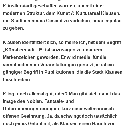
Kün­stler­stadt geschaf­fen wor­den, um mit ein­er
&
mod­er­nen Struk­tur, dem Kun­st
Kul­tur­areal Klausen,
der Stadt ein neues Gesicht zu ver­lei­hen, neue Impulse
zu geben.
Klausen iden­ti­fiziert sich, so meine ich, mit dem Begriff
„Kün­stler­stadt“. Er ist sozusagen zu unserem
Marken­ze­ichen gewor­den. Er wird medi­al für die
ver­schieden­sten Ver­anstal­tun­gen genutzt, er ist ein
gängiger Begriff in Pub­lika­tio­nen, die die Stadt Klausen
beschreiben.
Klingt doch alle­mal gut, oder? Man gibt sich damit das
Image des Noblen, Fan­tasie- und
Unternehmungs­freudi­gen, kurz ein­er welt­män­nisch
offe­nen Gesin­nung. Ja, da schwingt doch tat­säch­lich
noch jenes Gefühl mit, als Klausen einen Hauch von