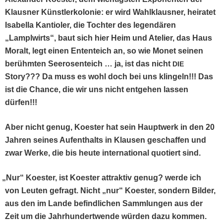
Klaus­ner Kün­stlerkolonie: er wird Wahlk­laus­ner, heiratet
Isabel­la Kan­ti­ol­er, die Tochter des leg­endären
„Lam­plwirts“, baut sich hier Heim und Ate­lier, das Haus
Moralt, legt einen Enten­te­ich an, so wie Mon­et seinen
berühmten Seerosen­te­ich … ja, ist das nicht
DIE
Sto­ry??? Da muss es wohl doch bei uns klin­geln!!! Das
ist die Chance, die wir uns nicht ent­ge­hen lassen
dürfen!!!
Aber nicht genug, Koester hat sein Hauptwerk in den 20
Jahren seines Aufen­thalts in Klausen geschaf­fen und
zwar Werke, die bis heute inter­na­tion­al quotiert sind.
„
Nur“ Koester, ist Koester attrak­tiv genug? werde ich
von Leuten gefragt. Nicht „nur“ Koester, son­dern Bilder,
aus den im Lande befind­lichen Samm­lun­gen aus der
Zeit um die Jahrhun­der­twende wür­den dazu kom­men.