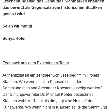
Erschei­n­ungs­bild des Gebäudes Sicht­barkeit erlan­gen,
das bewußt als Gegen­satz zum his­torischen Stadtk­ern
geset­zt wird.
Seien wir mutig!
Sonya Hofer
Feed­back aus dem ExpertInnen-Team
Authen­tiz­ität ist ein zen­traler Schlüs­sel­be­griff im Pro­jekt
Klausen: Wo wenn nicht in Klausen sollte der
Samm­lungs­be­stand Alexan­der Koesters gezeigt wer­den?
Der Stiftungsvertreter Dr. Michael Kohler beze­ich­net
Klausen wohl zu Recht als die „logis­che Heimat“ der
Kunst­werke. Wo wenn nicht in Klausen sollte die Samm­lung