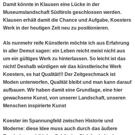
Damit kön­nte in Klausen eine Lücke in der
Muse­um­s­land­schaft Südtirols geschlossen wer­den.
Klausen erhält damit die Chance und Auf­gabe, Koesters
Werk in der heuti­gen Zeit neu zu positionieren.
Als nun­mehr reife Kün­st­lerin möchte ich aus Erfahrung
in aller Demut sagen: ein Leben reicht meist nicht aus
um ein gültiges Werk zu hin­ter­lassen. So leicht ist das
nicht! Deshalb würdi­gen wir das kün­st­lerische Werk
Koesters, es hat Qual­ität!!! Der Zeit­geschmack ist
Mod­en unter­wor­fen, Qual­ität bleibt und man kann darauf
auf­bauen. Wir haben damit eine Grund­lage, eine hier
gewach­sene Kun­st, von unser­er Land­schaft, unseren
Men­schen inspiri­erte Kunst
Koester im Span­nungfeld zwis­chen His­to­rie und
Mod­erne: diese Idee muss auch durch das äußere