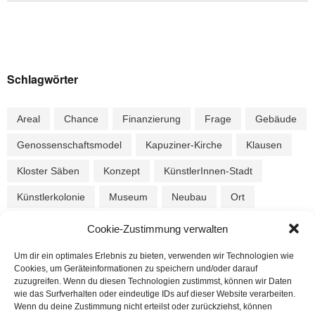
Schlagwörter
Areal
Chance
Finanzierung
Frage
Gebäude
Genossenschaftsmodel
Kapuziner-Kirche
Klausen
Kloster Säben
Konzept
KünstlerInnen-Stadt
Künstlerkolonie
Museum
Neubau
Ort
Parkplatz
Schindergries
Spende
Stadt-Profil
Cookie-Zustimmung verwalten
Stadtmuseum
Stiftung
Verkehr
Vorgeschichte
Um dir ein optimales Erlebnis zu bieten, verwenden wir Technologien wie
Cookies, um Geräteinformationen zu speichern und/oder darauf
zeitgemäß
zuzugreifen. Wenn du diesen Technologien zustimmst, können wir Daten
wie das Surfverhalten oder eindeutige IDs auf dieser Website verarbeiten.
Wenn du deine Zustimmung nicht erteilst oder zurückziehst, können