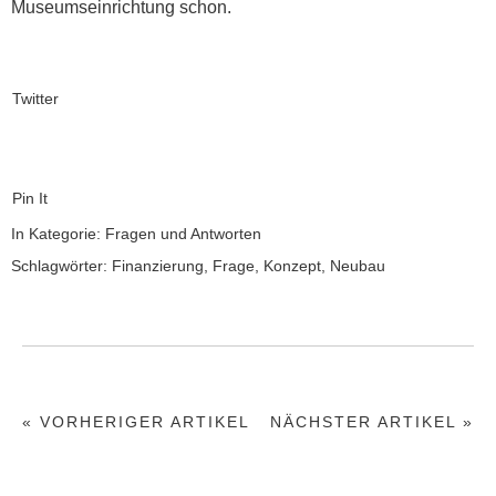
Muse­um­sein­rich­tung schon.
Twitter
Pin It
In Kategorie:
Fragen und Antworten
Schlagwörter:
Finanzierung
,
Frage
,
Konzept
,
Neubau
« VORHERIGER ARTIKEL
NÄCHSTER ARTIKEL »