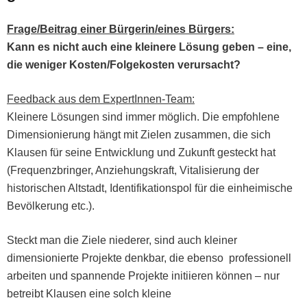
Frage/Beitrag ein­er Bürgerin/eines Bürgers:
Kann es nicht auch eine kleinere Lösung geben – eine,
die weniger Kosten/Folgekosten verursacht?
Feed­back aus dem ExpertInnen-Team:
Kleinere Lösun­gen sind immer möglich. Die emp­foh­lene
Dimen­sion­ierung hängt mit Zie­len zusam­men, die sich
Klausen für seine Entwick­lung und Zukun­ft gesteckt hat
(Fre­quenzbringer, Anziehungskraft, Vital­isierung der
his­torischen Alt­stadt, Iden­ti­fika­tion­spol für die ein­heimis­che
Bevölkerung etc.).
Steckt man die Ziele nieder­er, sind auch klein­er
dimen­sion­ierte Pro­jek­te denkbar, die eben­so pro­fes­sionell
arbeit­en und span­nende Pro­jek­te ini­ti­ieren kön­nen – nur
betreibt Klausen eine solch kleine