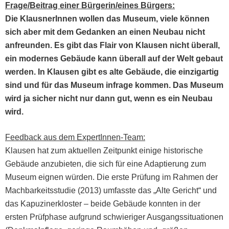
Frage/Beitrag ein­er Bürgerin/eines Bürgers:
Die Klaus­ner­In­nen wollen das Muse­um, viele kön­nen
sich aber mit dem Gedanken an einen Neubau nicht
anfre­un­den. Es gibt das Flair von Klausen nicht über­all,
ein mod­ernes Gebäude kann über­all auf der Welt gebaut
wer­den. In Klausen gibt es alte Gebäude, die einzi­gar­tig
sind und für das Muse­um infrage kom­men. Das Muse­um
wird ja sich­er nicht nur dann gut, wenn es ein Neubau
wird.
Feed­back aus dem Exper­tIn­nen-Team
:
Klausen hat zum aktuellen Zeit­punkt einige his­torische
Gebäude anzu­bi­eten, die sich für eine Adap­tierung zum
Muse­um eignen wür­den. Die erste Prü­fung im Rah­men der
Mach­barkeitsstudie (2013) umfasste das „Alte Gericht“ und
das Kapuzin­erk­loster – bei­de Gebäude kon­nten in der
ersten Prüf­phase auf­grund schwieriger Aus­gangssi­t­u­a­tio­nen