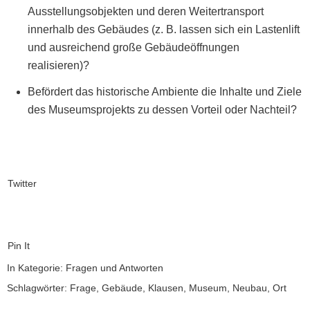
Ausstel­lung­sob­jek­ten und deren Weit­er­trans­port
inner­halb des Gebäudes (z. B. lassen sich ein Las­ten­lift
und aus­re­ichend große Gebäudeöff­nun­gen
realisieren)?
Befördert das his­torische Ambi­ente die Inhalte und Ziele
des Muse­um­spro­jek­ts zu dessen Vorteil oder Nachteil?
Twitter
Pin It
In Kategorie:
Fragen und Antworten
Schlagwörter:
Frage
,
Gebäude
,
Klausen
,
Museum
,
Neubau
,
Ort