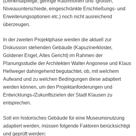
(Denkmalpflege, geringe Raumhöhen und ‑größen,
Niveau­un­ter­schiede, eingeschränk­te Erschließungs- und
Erweiterung­sop­tio­nen etc.) noch nicht aus­re­ichend
überzeugen.
In der zweit­en Pro­jek­t­phase wer­den die aktuell zur
Diskus­sion ste­hen­den Gebäude (Kapuzin­erk­loster,
Gold­en­er Engel, Altes Gericht) im Rah­men der
Pla­nungsstudie der Architek­ten Wal­ter Angonese und Klaus
Hell­weger dahinge­hend begutachtet, ob, mit welchem
Aufwand und zu welchen Bedin­gun­gen diese adap­tiert
wer­den kön­nen, um den Pro­jek­tan­forderun­gen und
Entwick­lungs-/Zukun­ft­szie­len der Stadt Klausen zu
entsprechen.
Soll ein his­torisches Gebäude für eine Muse­um­snutzung
adap­tiert wer­den, müssen fol­gende Fak­toren berück­sichtigt
und geprüft werden: