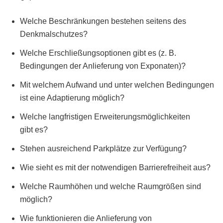
Welche Beschränkun­gen beste­hen seit­ens des
Denkmalschutzes?
Welche Erschließung­sop­tio­nen gibt es (z. B.
Bedin­gun­gen der Anliefer­ung von Exponaten)?
Mit welchem Aufwand und unter welchen Bedin­gun­gen
ist eine Adap­tierung möglich?
Welche langfristi­gen Erweiterungsmöglichkeit­en
gibt es?
Ste­hen aus­re­ichend Park­plätze zur Verfügung?
Wie sieht es mit der notwendi­gen Bar­ri­ere­frei­heit aus?
Welche Raumhöhen und welche Raum­größen sind
möglich?
Wie funk­tion­ieren die Anliefer­ung von