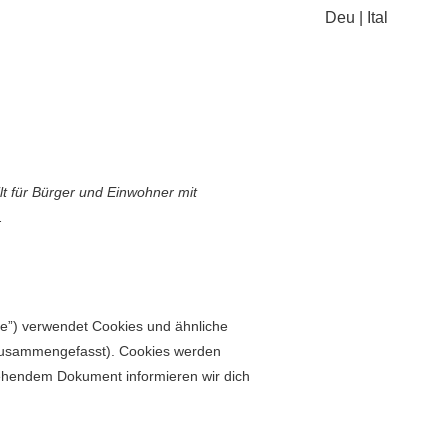
Deu
|
Ital
lt für Bürg­er und Ein­wohn­er mit
.
te”) ver­wen­det Cook­ies und ähn­liche
 zusam­menge­fasst). Cook­ies wer­den
e­hen­dem Doku­ment informieren wir dich