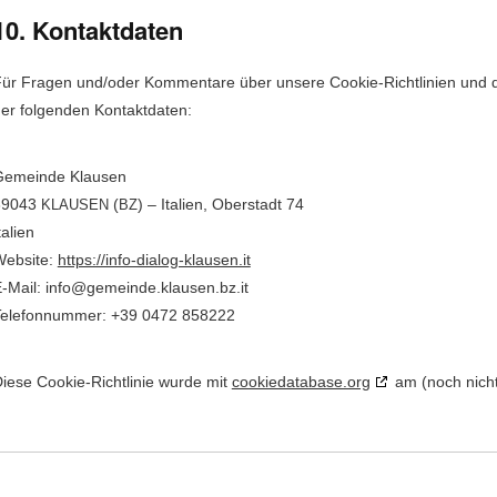
10. Kontaktdaten
ür Fra­gen und/oder Kom­mentare über unsere Cook­ie-Richtlin­ien und dies
er fol­gen­den Kontaktdaten:
Gemeinde Klausen
39043
(
) – Ital­ien, Ober­stadt 74
KLAUSEN
BZ
tal­ien
eb­site:
https://info-dialog-klausen.it
‑Mail:
ti.zb.nesualk.edniemeg@ofni
ele­fon­num­mer: +39 0472 858222
iese Cook­ie-Richtlin­ie wurde mit
cookiedatabase.org
am (noch nicht 