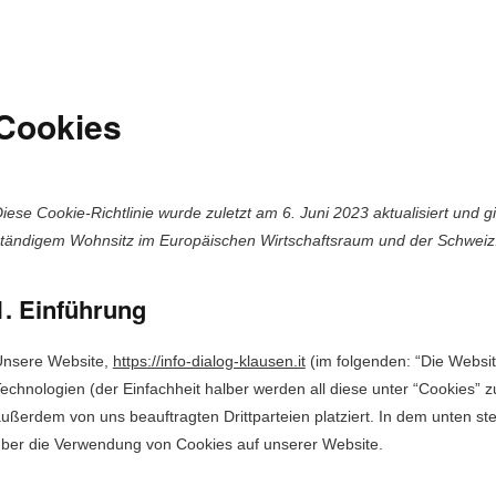
Cookies
iese Cook­ie-Richtlin­ie wurde zulet­zt am 6. Juni 2023 aktu­al­isiert und gi
tändi­gem Wohn­sitz im Europäis­chen Wirtschaft­sraum und der Schweiz
1. Einführung
nsere Web­site,
https://info-dialog-klausen.it
(im fol­gen­den: “Die Web­si
ech­nolo­gien (der Ein­fach­heit hal­ber wer­den all diese unter “Cook­ies”
ußer­dem von uns beauf­tragten Drittparteien platziert. In dem unten st
ber die Ver­wen­dung von Cook­ies auf unser­er Website.