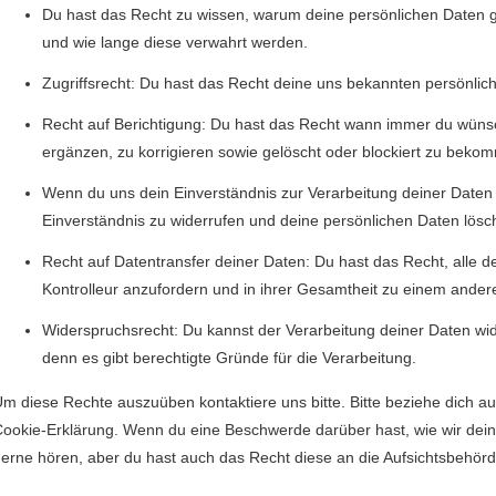
Du hast das Recht zu wis­sen, warum deine per­sön­lichen Dat­en 
und wie lange diese ver­wahrt werden.
Zugriff­s­recht: Du hast das Recht deine uns bekan­nten per­sön­li
Recht auf Berich­ti­gung: Du hast das Recht wann immer du wün­sch
ergänzen, zu kor­rigieren sowie gelöscht oder block­iert zu beko
Wenn du uns dein Ein­ver­ständ­nis zur Ver­ar­beitung dein­er Dat
Ein­ver­ständ­nis zu wider­rufen und deine per­sön­lichen Dat­en lös
Recht auf Daten­trans­fer dein­er Dat­en: Du hast das Recht, alle d
Kon­trolleur anzu­fordern und in ihrer Gesamtheit zu einem andere
Wider­spruch­srecht: Du kannst der Ver­ar­beitung dein­er Dat­en 
denn es gibt berechtigte Gründe für die Verarbeitung.
m diese Rechte auszuüben kon­tak­tiere uns bitte. Bitte beziehe dich auf
ook­ie-Erk­lärung. Wenn du eine Beschw­erde darüber hast, wie wir dein
erne hören, aber du hast auch das Recht diese an die Auf­sichts­be­hörd