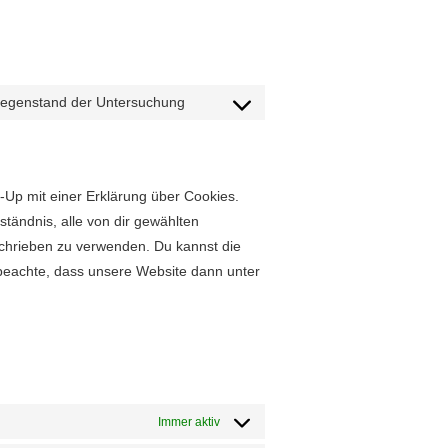
egen­stand der Untersuchung
Con­sent
to
ser­vice
sonstiges
p mit ein­er Erk­lärung über Cook­ies.
r­ständ­nis, alle von dir gewählten
eschrieben zu ver­wen­den. Du kannst die
e beachte, dass unsere Web­site dann unter
Immer aktiv