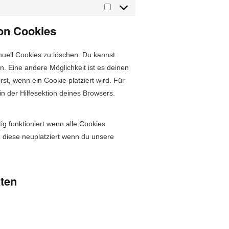
Statistiken
von Cookies
nuell Cook­ies zu löschen. Du kannst
len. Eine andere Möglichkeit ist es deinen
irst, wenn ein Cook­ie platziert wird. Für
n der Hil­fe­sek­tion deines Browsers.
g funk­tion­iert wenn alle Cook­ies
n diese neu­platziert wenn du unsere
aten