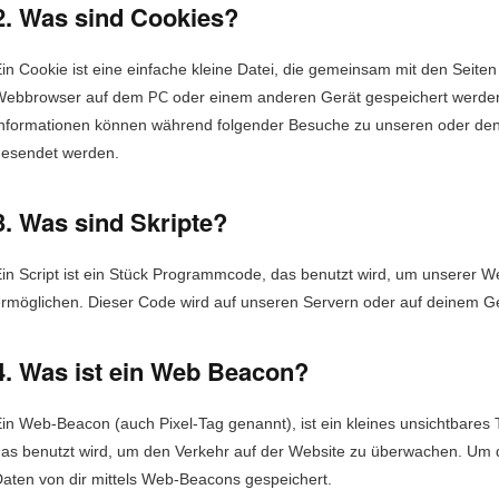
2. Was sind Cookies?
in Cook­ie ist eine ein­fache kleine Datei, die gemein­sam mit den Seit­e
eb­brows­er auf dem
oder einem anderen Gerät gespe­ichert wer­den
PC
nfor­ma­tio­nen kön­nen während fol­gen­der Besuche zu unseren oder den Ser
esendet werden.
3. Was sind Skripte?
in Script ist ein Stück Pro­gramm­code, das benutzt wird, um unser­er Web­sit
rmöglichen. Dieser Code wird auf unseren Servern oder auf deinem Ge
4. Was ist ein Web Beacon?
in Web-Bea­con (auch Pix­el-Tag genan­nt), ist ein kleines unsicht­bares T
as benutzt wird, um den Verkehr auf der Web­site zu überwachen. Um 
at­en von dir mit­tels Web-Bea­cons gespeichert.