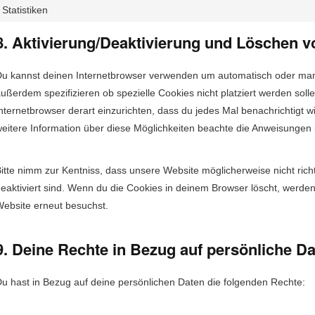
Statistiken
8. Aktivierung/Deaktivierung und Löschen 
u kannst deinen Inter­net­brows­er ver­wen­den um automa­tisch oder ma
ußer­dem spez­i­fizieren ob spezielle Cook­ies nicht platziert wer­den sol
nter­net­brows­er der­art einzuricht­en, dass du jedes Mal benachrichtigt w
eit­ere Infor­ma­tion über diese Möglichkeit­en beachte die Anweisun­gen i
itte nimm zur Kent­niss, dass unsere Web­site möglicher­weise nicht richti
eak­tiviert sind. Wenn du die Cook­ies in deinem Brows­er löscht, wer­de
eb­site erneut besuchst.
9. Deine Rechte in Bezug auf persönliche D
u hast in Bezug auf deine per­sön­lichen Dat­en die fol­gen­den Rechte: