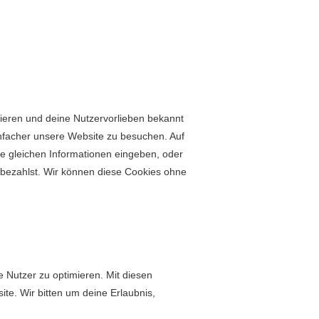
on­ieren und deine Nutzer­vor­lieben bekan­nt
n­fach­er unsere Web­site zu besuchen. Auf
 gle­ichen Infor­ma­tio­nen eingeben, oder
bezahlst. Wir kön­nen diese Cook­ies ohne
re Nutzer zu opti­mieren. Mit diesen
site. Wir bit­ten um deine Erlaub­nis,