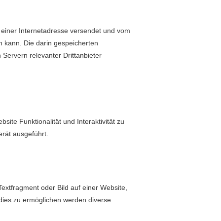
n ein­er Inter­ne­tadresse versendet und vom
 kann. Die darin gespe­icherten
vern rel­e­van­ter Drit­tan­bi­eter
e Funk­tion­al­ität und Inter­ak­tiv­ität zu
rät ausgeführt.
extfrag­ment oder Bild auf ein­er Web­site,
dies zu ermöglichen wer­den diverse