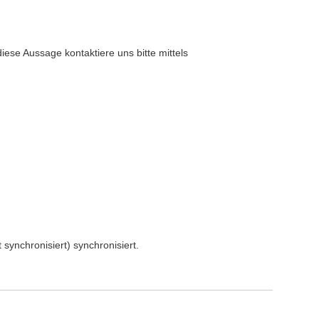
e Aus­sage kon­tak­tiere uns bitte mit­tels
syn­chro­nisiert) synchronisiert.