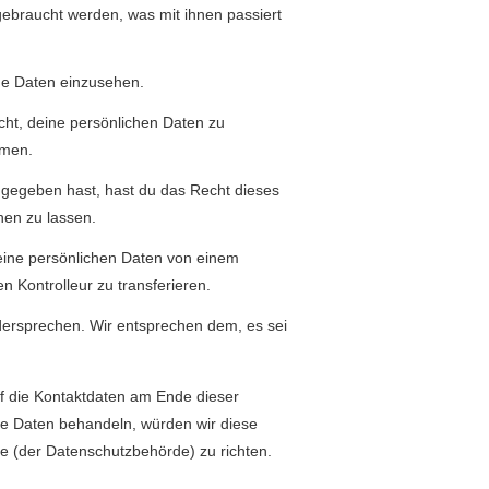
gebraucht wer­den, was mit ihnen passiert
che Dat­en einzusehen.
t, deine per­sön­lichen Dat­en zu
mmen.
­en gegeben hast, hast du das Recht dieses
chen zu lassen.
eine per­sön­lichen Dat­en von einem
n Kon­trolleur zu transferieren.
wider­sprechen. Wir entsprechen dem, es sei
 die Kon­tak­t­dat­en am Ende dieser
e Dat­en behan­deln, wür­den wir diese
e (der Daten­schutzbe­hörde) zu richten.