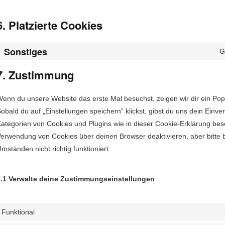
6. Platzierte Cookies
Sonstiges
G
7. Zustimmung
enn du unsere Web­site das erste Mal besuchst, zeigen wir dir ein Pop-U
obald du auf „Ein­stel­lun­gen spe­ich­ern“ klickst, gib­st du uns dein Ein­ve
at­e­gorien von Cook­ies und Plu­g­ins wie in dieser Cook­ie-Erk­lärung b
er­wen­dung von Cook­ies über deinen Brows­er deak­tivieren, aber bitt
mstän­den nicht richtig funktioniert.
.1 Ver­walte deine Zustimmungseinstellungen
Funktional