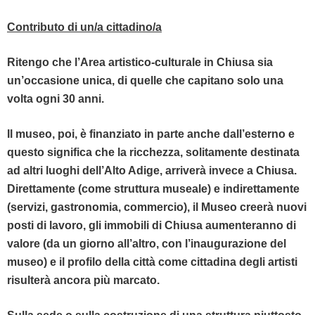
Con­trib­u­to di un/a cittadino/a
Riten­go che l’Area artis­ti­co-cul­tur­ale in Chiusa sia
un’oc­ca­sione uni­ca, di quelle che cap­i­tano solo una
vol­ta ogni 30 anni.
Il museo, poi, è finanzi­a­to in parte anche dal­l’ester­no e
questo sig­nifi­ca che la ric­chez­za, soli­ta­mente des­ti­na­ta
ad altri luoghi del­l’Al­to Adi­ge, arriverà invece a Chiusa.
Diret­ta­mente (come strut­tura muse­ale) e indi­ret­ta­mente
(servizi, gas­trono­mia, com­mer­cio), il Museo creerà nuovi
posti di lavoro, gli immo­bili di Chiusa aumenter­an­no di
val­ore (da un giorno all’al­tro, con l’in­au­gu­razione del
museo) e il pro­fi­lo del­la cit­tà come cit­tad­i­na degli artisti
risul­terà anco­ra più marcato.