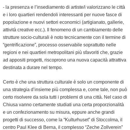
- la pre­sen­za e l’inse­di­a­men­to di artiste/i val­oriz­zano le cit­tà
e i loro quartieri ren­den­doli inter­es­san­ti per nuove fasce di
popo­lazione e nuovi set­tori eco­nomi­ci (arti­giana­to, gal­lerie,
attiv­ità cre­ative ecc.). Il fenom­e­no di un cam­bi­a­men­to delle
strut­ture socio-cul­tur­ali è noto tec­ni­ca­mente con il ter­mine di
“gen­tri­fi­cazione”, proces­so osserv­abile soprat­tut­to nelle
regioni e nei quartieri met­ro­pol­i­tani più sfa­voriti che, gra­zie
ad apposi­ti prog­et­ti, risco­prono una nuo­va capac­ità attrat­ti­va
des­ti­na­ta a durare nel tempo.
Cer­to è che una strut­tura cul­tur­ale è solo un com­po­nente di
una strate­gia d’in­sieme più com­p­lessa e, come tale, non può
cer­to risol­vere da sola tut­ti i prob­le­mi di una cit­tà. Nel caso di
Chiusa van­no cer­ta­mente stu­diati una cer­ta pro­porzion­al­ità
e un con­fezion­a­men­to su misura, eppure anche gran­di
prog­et­ti di suc­ces­so, come la “Kul­turhuset” di Stoc­col­ma, il
cen­tro Paul Klee di Berna, il com­p­lesso “Zeche Zol­lvere­in”