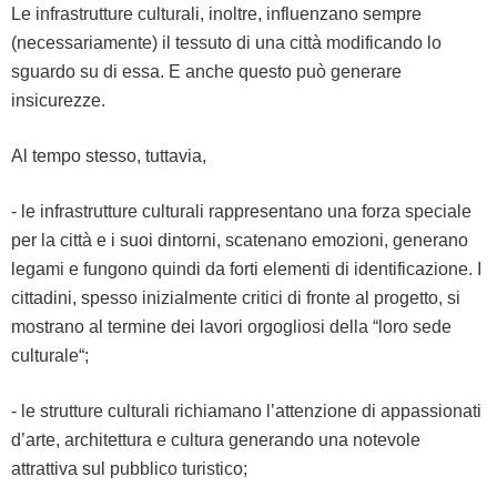
Le infra­strut­ture cul­tur­ali, inoltre, influen­zano sem­pre
(nec­es­sari­a­mente) il tes­su­to di una cit­tà mod­i­f­i­can­do lo
sguar­do su di essa. E anche questo può gener­are
insicurezze.
Al tem­po stes­so, tuttavia,
- le infra­strut­ture cul­tur­ali rap­p­re­sen­tano una forza spe­ciale
per la cit­tà e i suoi din­torni, sca­te­nano emozioni, gen­er­a­no
lega­mi e fun­gono quin­di da for­ti ele­men­ti di iden­ti­fi­cazione. I
cit­ta­di­ni, spes­so inizial­mente crit­i­ci di fronte al prog­et­to, si
mostra­no al ter­mine dei lavori orgogliosi del­la “loro sede
culturale“;
- le strut­ture cul­tur­ali richia­mano l’at­ten­zione di appas­sion­ati
d’arte, architet­tura e cul­tura generan­do una notev­ole
attrat­ti­va sul pub­bli­co turistico;