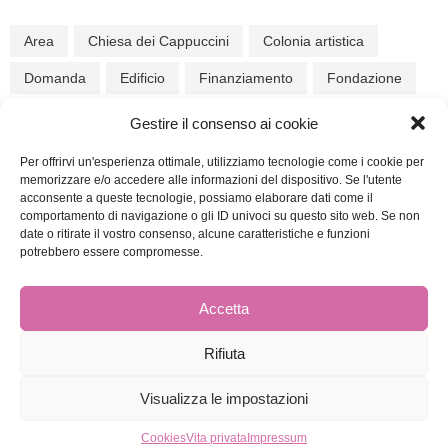
Area
Chiesa dei Cappuccini
Colonia artistica
Domanda
Edificio
Finanziamento
Fondazione
Località di Chiusa
moderno
Museo
Nuova sede
Gestire il consenso ai cookie
Occasione unica
Parcheggio
Schindergries
Per offrirvi un'esperienza ottimale, utilizziamo tecnologie come i cookie per
memorizzare e/o accedere alle informazioni del dispositivo. Se l'utente
Strategia
Traffico
acconsente a queste tecnologie, possiamo elaborare dati come il
comportamento di navigazione o gli ID univoci su questo sito web. Se non
date o ritirate il vostro consenso, alcune caratteristiche e funzioni
potrebbero essere compromesse.
Accetta
Rifiuta
© 2026
info dialog klausen
impronta
|
vita privata
|
Cookie
Visualizza le impostazioni
Cookies
Vita privata
Impressum