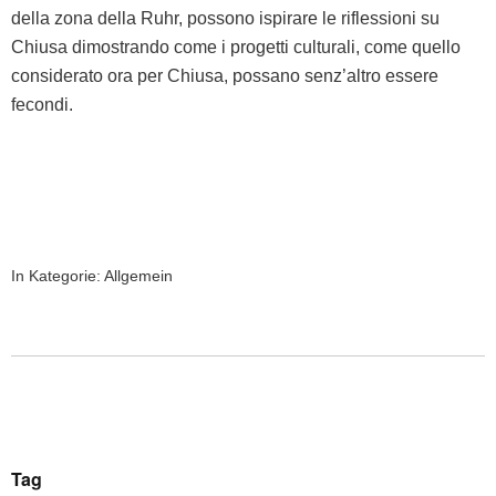
del­la zona del­la Ruhr, pos­sono ispi­rare le rif­les­sioni su
Chiusa dimostran­do come i prog­et­ti cul­tur­ali, come quel­lo
con­sid­er­a­to ora per Chiusa, pos­sano sen­z’al­tro essere
fecondi.
In Kategorie:
Allgemein
Tag