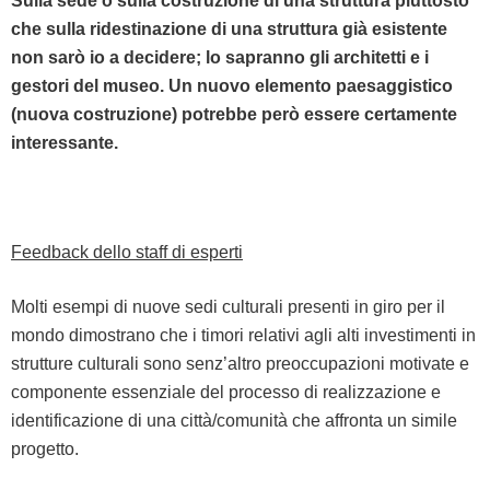
Sul­la sede o sul­la costruzione di una strut­tura piut­tosto
che sul­la rides­ti­nazione di una strut­tura già esistente
non sarò io a decidere; lo sapran­no gli architet­ti e i
gestori del museo. Un nuo­vo ele­men­to pae­sag­gis­ti­co
(nuo­va costruzione) potrebbe però essere cer­ta­mente
interessante.
Feed­back del­lo staff di esperti
Molti esem­pi di nuove sedi cul­tur­ali pre­sen­ti in giro per il
mon­do dimostra­no che i tim­o­ri rel­a­tivi agli alti inves­ti­men­ti in
strut­ture cul­tur­ali sono sen­z’al­tro pre­oc­cu­pazioni moti­vate e
com­po­nente essen­ziale del proces­so di real­iz­zazione e
iden­ti­fi­cazione di una città/comunità che affronta un sim­i­le
progetto.