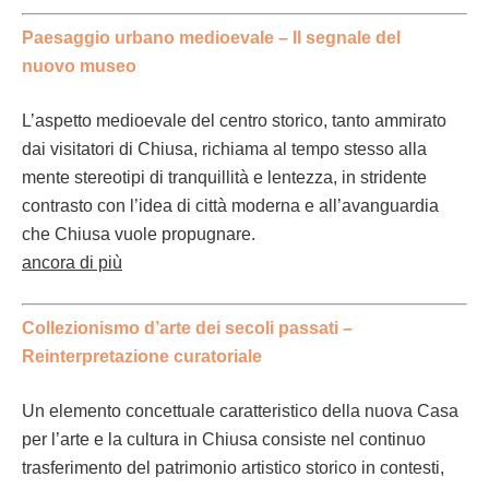
Pae­sag­gio urbano medio­e­vale
–
Il seg­nale del
nuo­vo museo
L’aspet­to medio­e­vale del cen­tro stori­co, tan­to ammi­ra­to
dai vis­i­ta­tori di Chiusa, richia­ma al tem­po stes­so alla
mente stereotipi di tran­quil­lità e lentez­za, in stri­dente
con­trasto con l’idea di cit­tà mod­er­na e all’a­van­guardia
che Chiusa vuole propugnare.
anco­ra di più
Collezion­is­mo d’arte dei sec­oli pas­sati –
Rein­ter­pre­tazione curatoriale
Un ele­men­to con­cettuale carat­ter­is­ti­co del­la nuo­va Casa
per l’arte e la cul­tura in Chiusa con­siste nel con­tin­uo
trasfer­i­men­to del pat­ri­mo­nio artis­ti­co stori­co in con­testi,