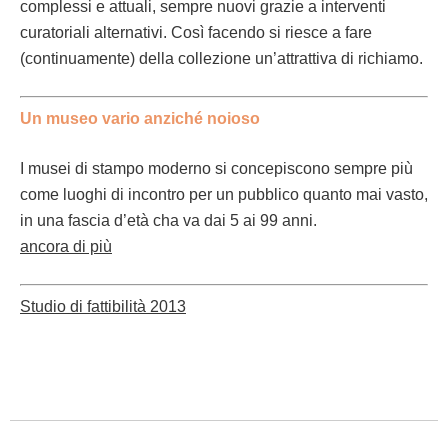
com­p­lessi e attuali, sem­pre nuovi gra­zie a inter­ven­ti
cura­to­ri­ali alter­na­tivi. Così facen­do si riesce a fare
(con­tin­u­a­mente) del­la collezione un’at­trat­ti­va di richiamo.
Un museo vario anziché noioso
I musei di stam­po mod­er­no si con­cepis­cono sem­pre più
come luoghi di incon­tro per un pub­bli­co quan­to mai vas­to,
in una fas­cia d’età cha va dai 5 ai 99 anni.
anco­ra di più
Stu­dio di fat­tibil­ità 2013