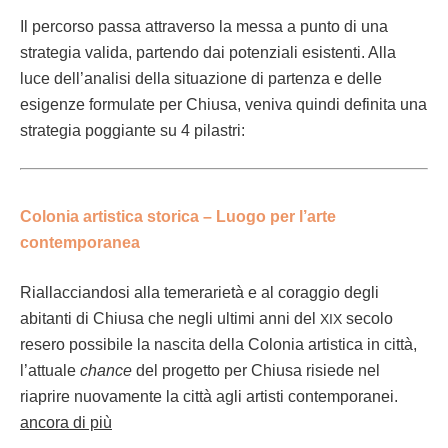
Il per­cor­so pas­sa attra­ver­so la mes­sa a pun­to di una
strate­gia val­i­da, par­tendo dai poten­ziali esisten­ti. Alla
luce del­l’anal­isi del­la situ­azione di parten­za e delle
esi­gen­ze for­mu­late per Chiusa, veni­va quin­di defini­ta una
strate­gia pog­giante su 4 pilastri:
Colo­nia artis­ti­ca stor­i­ca – Luo­go per l’arte
contemporanea
Rial­lac­cian­dosi alla temer­a­ri­età e al cor­ag­gio degli
abi­tan­ti di Chiusa che negli ulti­mi anni del
sec­o­lo
XIX
resero pos­si­bile la nasci­ta del­la Colo­nia artis­ti­ca in cit­tà,
l’at­tuale
chance
del prog­et­to per Chiusa risiede nel
riaprire nuo­va­mente la cit­tà agli artisti contemporanei.
anco­ra di più