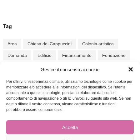
Tag
Area
Chiesa dei Cappuccini
Colonia artistica
Domanda
Edificio
Finanziamento
Fondazione
Località di Chiusa
moderno
Museo
Nuova sede
Gestire il consenso ai cookie
Occasione unica
Parcheggio
Schindergries
Per offrirvi un'esperienza ottimale, utilizziamo tecnologie come i cookie per
memorizzare e/o accedere alle informazioni del dispositivo. Se l'utente
Strategia
Traffico
acconsente a queste tecnologie, possiamo elaborare dati come il
comportamento di navigazione o gli ID univoci su questo sito web. Se non
date o ritirate il vostro consenso, alcune caratteristiche e funzioni
potrebbero essere compromesse.
Accetta