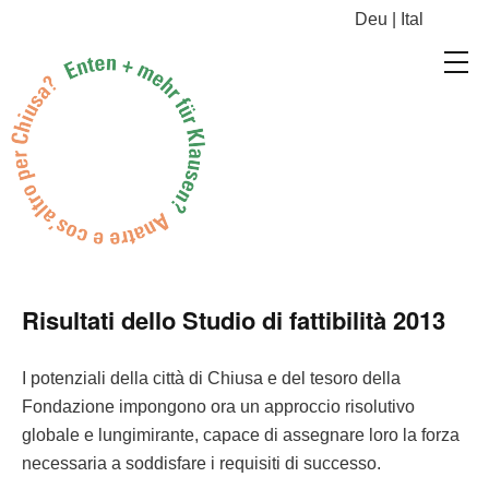
Deu
|
Ital
Risultati dello Studio di fattibilità 2013
I poten­ziali del­la cit­tà di Chiusa e del tesoro del­la
Fon­dazione impon­gono ora un approc­cio riso­lu­ti­vo
glob­ale e lungimi­rante, capace di asseg­nare loro la forza
nec­es­saria a sod­dis­fare i req­ui­si­ti di successo.